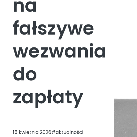
na
fałszywe
wezwania
do
zapłaty
15 kwietnia 2026
#aktualności