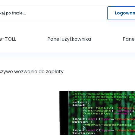
arka
Logowani
 e-TOLL
Panel użytkownika
Pane
szywe wezwania do zapłaty