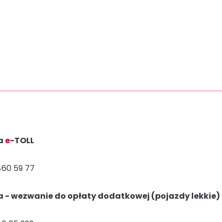
ia
e
-TOLL
460 59 77
ia - wezwanie do opłaty dodatkowej (pojazdy lekkie)