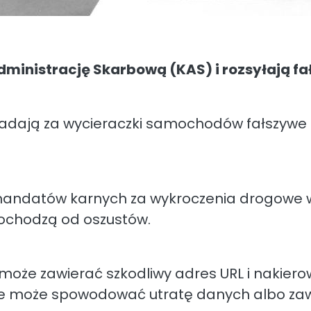
ministrację Skarbową (KAS) i rozsyłają fa
adają za wycieraczki samochodów fałszywe u
mandatów karnych za wykroczenia drogowe w 
pochodzą od oszustów.
óry może zawierać szkodliwy adres URL i naki
e może spowodować utratę danych albo zawi